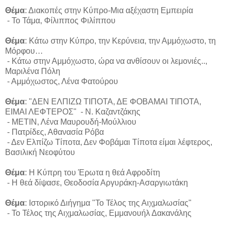
Θέμα
: Διακοπές στην Κύπρο-Μια αξέχαστη Εμπειρία
- Το Τάμα, Φίλιππος Φιλίππου
Θέμα
: Κάτω στην Κύπρο, την Κερύνεια, την Αμμόχωστο, τη
Μόρφου…
- Κάτω στην Αμμόχωστο, ώρα να ανθίσουν οι λεμονιές..,
Μαριλένα Πόλη
- Αμμόχωστος, Λένα Φατούρου
Θέμα
: "ΔΕΝ ΕΛΠΙΖΩ ΤΙΠΟΤΑ, ΔΕ ΦΟΒΑΜΑΙ ΤΙΠΟΤΑ,
ΕΙΜΑΙ ΛΕΦΤΕΡΟΣ" - Ν. Καζαντζάκης
- ΜΕΤΙΝ, Λένα Μαυρουδή-Μούλλιου
- Πατρίδες, Αθανασία Ρόβα
- Δεν Ελπίζω Τίποτα, Δεν Φοβάμαι Τίποτα είμαι λέφτερος,
Βασιλική Νεοφύτου
Θέμα
: Η Κύπρη του Έρωτα η θεά Αφροδίτη
- Η θεά δίψασε, Θεοδοσία Αργυράκη-Ασαργιωτάκη
Θέμα
: Ιστορικό Διήγημα "Το Τέλος της Αιχμαλωσίας"
- Το Τέλος της Αιχμαλωσίας, Εμμανουήλ Δακανάλης