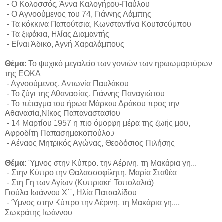
- Ο Κολοσσός, Άννα Καλογήρου-Παύλου
- Ο Αγνοούμενος του 74, Γιάννης Λάμπης
- Τα κόκκινα Παπούτσια, Κωνσταντίνα Κουτσούμπου
- Τα ξιφάκια, Ηλίας Διαμαντής
- Είναι Άδικο, Αγνή Χαραλάμπους
Θέμα
: Το ψυχικό μεγαλείο των γονιών των ηρωωμαρτύρων
της ΕΟΚΑ
- Αγνοούμενος, Αντωνία Παυλάκου
- Το ζύγι της Αθανασίας, Γιάννης Παναγιώτου
- Το πέταγμα του ήρωα Μάρκου Δράκου προς την
Αθανασία,Νίκος Παπαναστασίου
- 14 Μαρτίου 1957 η πιο όμορφη μέρα της ζωής μου,
Αφροδίτη Παπασημακοπούλου
- Αέναος Μητρικός Αγώνας, Θεοδόσιος Πιλήσης
Θέμα
: Ύμνος στην Κύπρο, την Αέρινη, τη Μακάρια γη...
- Στην Κύπρο την Θαλασσοφίλητη, Μαρία Σταθέα
- Στη Γη των Αγίων (Κυπριακή Τοπολαλιά)
Γιούλα Ιωάννου Χ΄΄, Ηλία Πατσαλίδου
- Ύμνος στην Κύπρο την Αέρινη, τη Μακάρια γη...,
Σωκράτης Ιωάννου