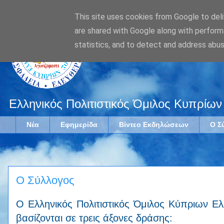
This site uses cookies from Google to deliv
are shared with Google along with perform
statistics, and to detect and address abus
Ελληνικός Πολιτιστικός Όμιλος Κυπρίων
Νέα
Εφημερίδα
Βίντεο Εκδηλώσεων
Ο Σ
Ο Σύλλογος
Ο Ελληνικός Πολιτιστικός Όμιλος Κύπριων Ελ
βασίζονται σε τρεις άξονες δράσης: