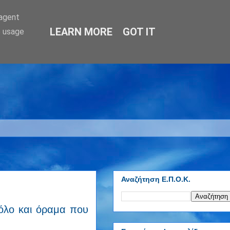
-agent
LEARN MORE
GOT IT
e usage
Αναζήτηση Ε.Π.Ο.Κ.
ρόλο και όραμα που