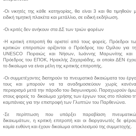
-Οι νικητές της κάθε κατηγορίας, θα είναι 3 και θα τιμηθούν 
ειδική τιμητική πλακέτα
και μετάλλιο, σε ειδική εκδήλωση.
-Οι κριτές δεν ανήκουν στα ΔΣ των τριών φορέων
-Η κριτική επιτροπή θα οριστεί από τους φορείς. Πρόεδροι τ
κριτικών επιτροπών ορίζονται ο Πρόεδρος του Ομίλου για τ
UNESCO
Πειραιώς και Νήσων, Ιωάννης Μαρωνίτης και
Πρόεδρος του ΕΠΟΚ, Ηρακλής Ζαχαριάδης, οι οποίοι ΔΕΝ έχο
το δικαίωμα να είναι μέλη της κριτικής επιτροπής.
-Οι συμμετέχοντες διατηρούν τα πνευματικά δικαιώματα του έργ
τους και μπορούν να τα αναδημοσιεύουν χωρίς κανέν
περιορισμό μετά την πάροδο του διαγωνισμού. Παραχωρούν όμ
στους φορείς το δικαίωμα χρήσης των έργων τους στο πλαίσιο τ
καμπάνιας για την επιστροφή των Γλυπτών του Παρθενώνα.
-Σε περίπτωση που υπάρξει παραβίαση πνευματικώ
δικαιωμάτων, η κριτική επιτροπή και οι διοργανωτές δε φέρο
καμία ευθύνη και έχουν δικαίωμα αποκλεισμού της συμμετοχής.