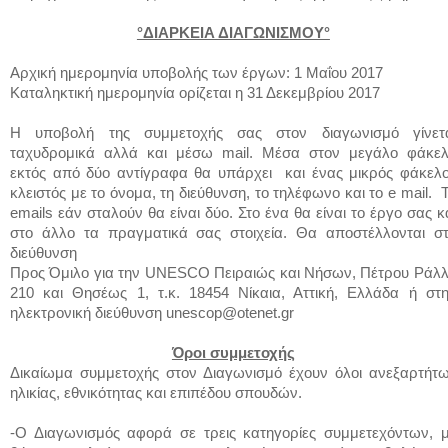
°ΔΙΑΡΚΕΙΑ ΔΙΑΓΩΝΙΣΜΟΥ°
Aρχική ημερομηνία υποβολής των έργων: 1 Μαΐου 2017
Καταληκτική ημερομηνία ορίζεται η 31 Δεκεμβρίου 2017
Η υποβολή της συμμετοχής σας στον διαγωνισμό γίνετ
ταχυδρομικά αλλά και μέσω
mail.
Μέσα στον μεγάλο φάκε
εκτός από δύο αντίγραφα θα υπάρχει και ένας μικρός φάκελ
κλειστός με το όνομα, τη διεύθυνση, το τηλέφωνο και το e mail. 
emails εάν
σταλούν θα είναι δύο. Στο ένα θα είναι το έργο σας κ
στο άλλο τα πραγματικά σας στοιχεία.
Θα αποστέλλονται σ
διεύθυνση
Προς Όμιλο για την
UNESCO
Πειραιώς και Νήσων,
Πέτρου Ράλ
210 και Θησέως 1, τ.κ. 18454 Νίκαια, Αττική, Ελλάδα ή στ
ηλεκτρονική διεύθυνση
unescop@otenet.gr
Όροι συμμετοχής
Δικαίωμα συμμετοχής στον Διαγωνισμό έχουν όλοι ανεξαρτήτ
ηλικίας, εθνικότητας και επιπέδου σπουδών.
-Ο Διαγωνισμός αφορά σε τρεις κατηγορίες συμμετεχόντων, 