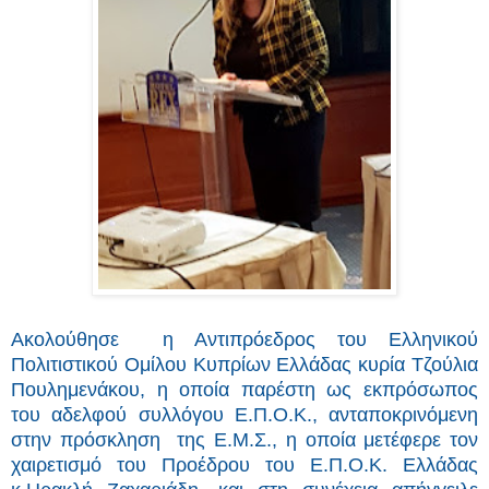
Ακολούθησε
η Αντιπρόεδρος του Ελληνικού
Πολιτιστικού Ομίλου Κυπρίων Ελλάδας κυρία Τζούλια
Πουλημενάκου, η οποία παρέστη ως εκπρόσωπος
του αδελφού συλλόγου Ε.Π.Ο.Κ., ανταποκρινόμενη
στην πρόσκληση της Ε.Μ.Σ., η οποία μετέφερε τον
χαιρετισμό του Προέδρου του Ε.Π.Ο.Κ. Ελλάδας