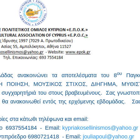
ου
λάδας ανακοινώνει τα αποτελέσματα του 8
Παγκό
ΡΙΚΗ ΠΟΙΗΣΗ, ΜΟΥΣΙΚΟΣ ΣΤΙΧΟΣ, ΔΙΗΓΗΜΑ, ΜΥΘΙ
συγχαρητήριά του στους βραβευμένους. Σας γνωστοπο
υ θα ανακοινωθεί εντός της ερχόμενης εβδομάδας. Σας
ίες στα κάτωθι τηλέφωνα και
email
:
ρο 6937554184 - Ε
mail
:
kypriakosellinismos
@
yahoo
.
gr
ντιπρόεδρο 6980721418 - Ε
mail
:
jouliapoul
@
yahoo
.
gr