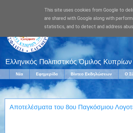
This site uses cookies from Google to deliv
are shared with Google along with perform
statistics, and to detect and address abus
Ελληνικός Πολιτιστικός Όμιλος Κυπρίων
Νέα
Εφημερίδα
Βίντεο Εκδηλώσεων
Ο Σ
Αποτελέσματα του 8ου Παγκόσμιου Λογοτ