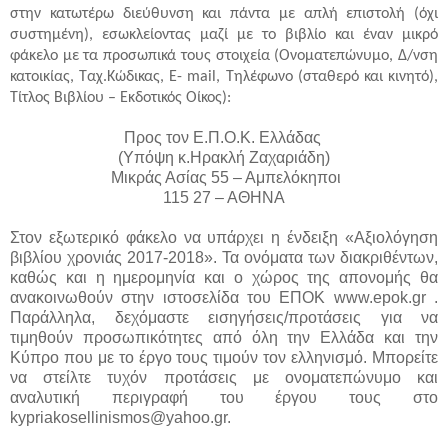
στην κατωτέρω διεύθυνση και πάντα με απλή επιστολή (όχι
συστημένη), εσωκλείοντας μαζί με το βιβλίο και έναν μικρό
φάκελο με τα προσωπικά τους στοιχεία (Ονοματεπώνυμο, Δ/νση
κατοικίας, Ταχ.Κώδικας, E- mail, Τηλέφωνο (σταθερό και κινητό),
Τίτλος Βιβλίου – Εκδοτικός Οίκος):
Προς τον Ε.Π.Ο.Κ. Ελλάδας
(Υπόψη κ.Ηρακλή Ζαχαριάδη)
Μικράς Ασίας 55 – Αμπελόκηποι
115 27 – ΑΘΗΝΑ
Στον εξωτερικό φάκελο να υπάρχει η ένδειξη «Αξιολόγηση
βιβλίου χρονιάς 2017-2018». Τα ονόματα των διακριθέντων,
καθώς και η ημερομηνία και ο χώρος της απονομής θα
ανακοινωθούν στην ιστοσελίδα του ΕΠΟΚ www.epok.gr .
Παράλληλα, δεχόμαστε εισηγήσεις/προτάσεις για να
τιμηθούν προσωπικότητες από όλη την Ελλάδα και την
Κύπρο που με το έργο τους τιμούν τον ελληνισμό. Μπορείτε
να στείλτε τυχόν προτάσεις με ονοματεπώνυμο και
αναλυτική περιγραφή του έργου τους στο
kypriakosellinismos@yahoo.gr.