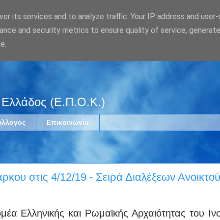
er its services and to analyze traffic. Your IP address and user
ance and security metrics to ensure quality of service, generat
e.
 Ελλάδος (Ε.Π.Ο.Κ.)
ύλλογος
Επικοινωνία
κου στις 4/12/19 - Σειρά Διαλέξεων Ανοικτο
ομέα Ελληνικής και Ρωμαϊκής Αρχαιότητας του Ινσ