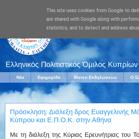
This site uses cookies from Google to deliv
are shared with Google along with perform
statistics, and to detect and address abus
Ελληνικός Πολιτιστικός Όμιλος Κυπρίων
Νέα
Εφημερίδα
Βίντεο Εκδηλώσεων
Ο Σ
Πρόσκληση: Διάλεξη δρος Ευαγγελινής Μάρ
Κύπρου και Ε.Π.Ο.Κ. στην Αθήνα
Με τη διάλεξη της Κύριας Ερευνήτριας του Τ