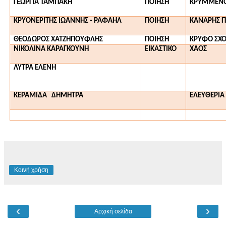
ΓΕΩΡΓΙΑ ΤΑΜΠΑΚΗ
ΠΟΙΗΣΗ
ΚΡΥΜΜΕΝΟΙ
ΚΡΥΟΝΕΡΙΤΗΣ ΙΩΑΝΝΗΣ
-
ΡΑΦΑΗΛ
ΠΟΙΗΣΗ
ΚΑΝΑΡΗΣ Π
ΘΕΟΔΩΡΟΣ ΧΑΤΖΗΠΟΥΦΛΗΣ
ΠΟΙΗΣΗ
ΚΡΥΦΟ ΣΧΟ
ΝΙΚΟΛΙΝΑ ΚΑΡΑΓΚΟΥΝΗ
ΕΙΚΑΣΤΙΚΟ
ΧΑΟΣ
ΛΥΤΡΑ ΕΛΕΝΗ
ΚΕΡΑΜΙΔΑ ΔΗΜΗΤΡΑ
ΕΛΕΥΘΕΡΙΑ
Κοινή χρήση
‹
›
Αρχική σελίδα