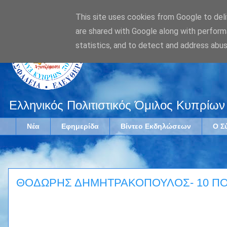
This site uses cookies from Google to deliv
are shared with Google along with perform
statistics, and to detect and address abus
Ελληνικός Πολιτιστικός Όμιλος Κυπρίων
Νέα
Εφημερίδα
Βίντεο Εκδηλώσεων
Ο Σ
ΘΟΔΩΡΗΣ ΔΗΜΗΤΡΑΚΟΠΟΥΛΟΣ- 10 ΠΟ