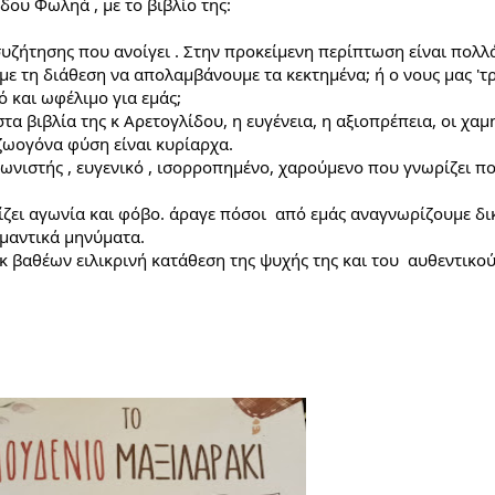
δου Φωληά , με το βιβλίο της:
 συζήτησης που ανοίγει . Στην προκείμενη περίπτωση είναι πολλά
ε τη διάθεση να απολαμβάνουμε τα κεκτημένα; ή ο νους μας 'τρέ
ό και ωφέλιμο για εμάς;
 βιβλία της κ Αρετογλίδου, η ευγένεια, η αξιοπρέπεια, οι χαμηλ
 ζωογόνα φύση είναι κυρίαρχα.
ωνιστής , ευγενικό , ισορροπημένο, χαρούμενο που γνωρίζει ποι
ίζει αγωνία και φόβο. άραγε πόσοι  από εμάς αναγνωρίζουμε δι
μαντικά μηνύματα.
κ βαθέων ειλικρινή κατάθεση της ψυχής της και του  αυθεντικού 