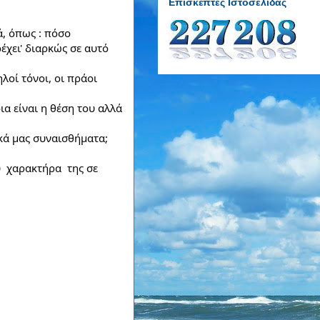
Επισκέπτες Ιστοσελίδας
, όπως : πόσο 
χει' διαρκώς σε αυτό 
οί τόνοι, οι πράοι 
α είναι η θέση του αλλά 
κά μας συναισθήματα;
 χαρακτήρα  της σε 