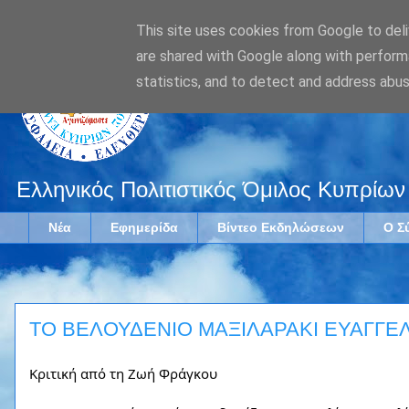
This site uses cookies from Google to deliv
are shared with Google along with perform
statistics, and to detect and address abus
Ελληνικός Πολιτιστικός Όμιλος Κυπρίων
Νέα
Εφημερίδα
Βίντεο Εκδηλώσεων
Ο Σ
ΤΟ ΒΕΛΟΥΔΕΝΙΟ ΜΑΞΙΛΑΡΑΚΙ ΕΥΑΓΓΕ
Κριτική από τη Ζωή Φράγκου