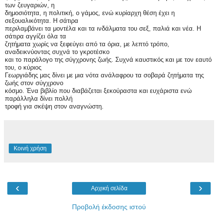
των ζευγαριών, η
δημοσιότητα, η πολιτική, ο γάμος, ενώ κυρίαρχη θέση έχει η
σεξουαλικότητα. Η σάτιρα
περιλαμβάνει τα μοντέλα και τα ινδάλματα του σεξ, παλιά και νέα. Η
σάτιρα αγγίζει όλα τα
ζητήματα χωρίς να ξεφεύγει από τα όρια, με λεπτό τρόπο,
αναδεικνύοντας συχνά το γκροτέσκο
και το παράλογο της σύγχρονης ζωής. Συχνά καυστικός και με τον εαυτό
του, ο κύριος
Γεωργιάδης μας δίνει με μια νότα ανάλαφρου τα σοβαρά ζητήματα της
ζωής στον σύγχρονο
κόσμο. Ένα βιβλίο που διαβάζεται ξεκούραστα και ευχάριστα ενώ
παράλληλα δίνει πολλή
τροφή για σκέψη στον αναγνώστη.
Κοινή χρήση
‹
›
Αρχική σελίδα
Προβολή έκδοσης ιστού