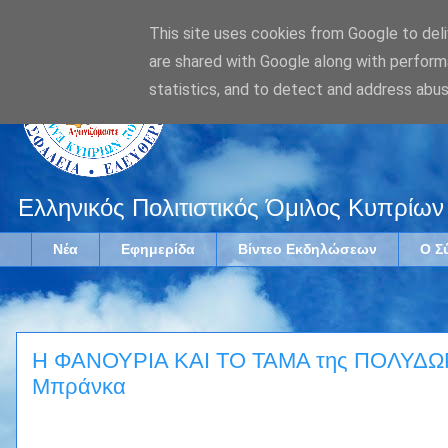
This site uses cookies from Google to deliv
are shared with Google along with perform
statistics, and to detect and address abus
Ελληνικός Πολιτιστικός Όμιλος Κυπρίων
Νέα
Εφημερίδα
Βίντεο Εκδηλώσεων
Ο Σ
Η ΦΑΝΟΥΡΙΑ ΚΑΙ ΤΟ ΤΑΜΑ της ΠΟΛΥΔΩΡ
Μπράνκα