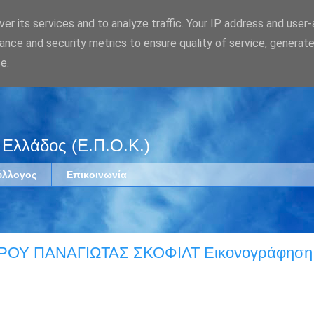
er its services and to analyze traffic. Your IP address and user
ance and security metrics to ensure quality of service, generat
e.
 Ελλάδος (Ε.Π.Ο.Κ.)
ύλλογος
Επικοινωνία
ΟΥ ΠΑΝΑΓΙΩΤΑΣ ΣΚΟΦΙΛΤ Εικονογράφηση:Α