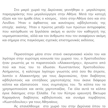
Στο μικρό χωριό της Δερύνειας γεννήθηκε ο
μεγαλύτερος
παραχαράκτης που μεγαλούργησε στην Αθήνα. Μετά την κατοχή
έζησε και τον έμαθε όλος ο κόσμος,
τόσο στην Αθήνα όσο και στο
Λονδίνο. Ήταν ο άφθαστος και ικανότερος κιβδηλοποιός της
εποχής
εκείνης. Ήταν ο πρώτος μεταξύ των πρώτων αντιγραφέας
που κατόρθωσε να ξεγελάσει ακόμη κι αυτόν τον καθηγητή της
νομισματοκοπίας, αλλά και τον άνθρωπο που τον αναφέρουν ακόμη
και σήμερα στις παγκόσμιες σχετικές επιστημονικές εκδόσεις.
Περισσότερο μέσα στον στενό οικογενειακό κύκλο του και
λιγότερο στην ευρύτερη κοινωνία του χωριού του, ο Χριστοδούλου
ήταν γνωστός με το παρατσούκλι «Αλακκιντήρης», άγνωστο από
πού και πώς του το έδωσαν. Κωνσταντίνος Χριστοδούλου.
Ασήμαντος, ή καλύτερα λιγότερο γνωστός από όσο θα έπρεπε,
λοιπόν ο Αλακκιντήρης για τους Δερυνειώτες, ήταν διαβόητος
κιβδηλοποιός και επιτήδειος χαρτοπαίχτης που έκανε διάφορα
κόλπα και εξαπατούσε
τους συμπαίχτες του. Τα κόλπα του τα
χρησιμοποιούσε και εκτός χαρτοπαιξίας. Για όλα αυτά τα κόλπα
έγινε διάσημος στην Ελλάδα. Για τον Κύπριο ερευνητή Βίκτωρα
Καραγιάννη διαβόητος κιβδηλοποιός και συνάμα περιβόητος
«Κωστόδουλος» για τους Αθηναίους.
Ας επανέλθουμε
στο χωριό του στην Δερύνεια όπου το