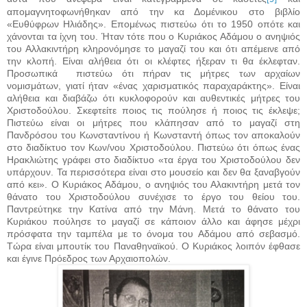
απομαγνητοφωνήθηκαν από την κα Δομένικου στο βιβλίο
«Ευθύφρων Ηλιάδης». Επομένως πιστεύω ότι το 1950 οπότε και
χάνονται τα ίχνη του. Ήταν τότε που ο Κυριάκος Αδάμου ο ανηψιός
του Αλλακιντήρη κληρονόμησε το μαγαζί του και ότι απέμεινε από
την κλοπή. Είναι αλήθεια ότι οι κλέφτες ήξεραν τι θα έκλεφταν.
Προσωπικά
πιστεύω ότι πήραν τις μήτρες των αρχαίων
νομισμάτων, γιατί ήταν «ένας χαρισματικός παραχαράκτης». Είναι
αλήθεια και διαβάζω ότι κυκλοφορούν και αυθεντικές μήτρες του
Χριστοδούλου. Σκεφτείτε ποιος τις πούλησε ή ποιος τις έκλεψε;
Πιστεύω είναι οι μήτρες που κλάπησαν από το μαγαζί στη
Πανδρόσου του Κωνσταντίνου ή Κωνσταντή όπως τον αποκαλούν
στο διαδίκτυο τον Κων/νου Χριστοδούλου. Πιστεύω ότι όπως ένας
Ηρακλιώτης γράφει στο διαδίκτυο «τα έργα του Χριστοδούλου δεν
υπάρχουν. Τα περισσότερα είναι στο μουσείο και δεν θα ξαναβγούν
από κει». Ο Κυριάκος Αδάμου, ο ανηψιός του Αλακιντήρη μετά τον
θάνατο του Χριστοδούλου συνέχισε το έργο του θείου του.
Παντρεύτηκε την Κατίνα από την Μάνη. Μετά το θάνατο του
Κυριάκου πούλησε το μαγαζί σε κάποιον άλλο και άφησε μέχρι
πρόσφατα την ταμπέλα με το όνομα του Αδάμου από σεβασμό.
Τώρα είναι μπουτίκ του Παναθηναϊκού. Ο Κυριάκος λοιπόν έφθασε
και έγινε Πρόεδρος των Αρχαιοπολών.