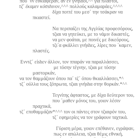
που ΄νν εθκιαφέραν, αν εν γνή
sh
οι,^^ για πλαστοί,
τζ΄ έκαμεν κόσ
sh
ινον
,^^^ πολλούς καλαμαράες,^^^^
δίχα ποττέ του μεσ΄ την τσάκραν να
πκιαστεί.
Να περιπαίζει της Αγγλίας προφεσόρους,
τζιαι να γητεύκει, με το νάμιν δικαστές,
να μεν φοάται, με ποινές με δικεόρους,
τζι΄α φκάλλει γνή
sh
ες, λίρες που ΄καμεν,
πλαστές.
Ενντζ΄ εί
sh
εν άλλον, τον ππαράν να παραλλάσσει,
με τόσην τέγνην, τζιαι με τόσην
μαστορκάν,
να τον θαμμάζουν όπου πα΄ τζ΄ όπου θκιαλλάσσει,*^
τζ΄ ούλλα τους ξόπρωτα, τζιαι γνή
sh
α στην θορκάν.*^^
Τεγνίτης άφταστος, με δίχα δεύτερον του,
που ΄μαθεν μόνος του, γοιον λέσιν
πραχτικά,
τζ΄ εποθαμμάζαν*^^^ τον οι πάντες στον τζιαιρόν του,
τζ΄ εφημερίες να τον γράφουν ταχτικά.
Γύριση μέρα, γοιον επέθανεν, εγράψαν,
πως εν απώλεια, τζιαι θέμις εθνική,