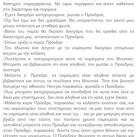
διάσημος παραχαράκτης. Με ύφος περήφανο και άνετο καθότανε
στο δικαστήριο και περίμενε.
-Έχετε δικηγόρο κατηγορούμενε; ρωτάει ο Πρόεδρος.
-Όχι δεν έχω και δεν χρειάζομαι. Θα υπερασπιστώ τον εαυτό μου
μόνος απάντησε με σταθερή φωνή.
-Βάσει του νόμου θα δεχτείτε δικηγόρο που θα ορισθεί από το
δικαστήριό μας, ανταπάντησε ο Πρόεδρος.
-Όπως ορίζει ο νόμος Πρόεδρε.
-Του έδωσαν ένα άσχετο με τα νομίσματα δικηγόρο επομένως
άσχετο με την κόλαση.
-Πουλήσατε κ. κατηγορούμενε αυτά τα νομίσματα στο Μουσείο;
Μπορείτε να βεβαιώσετε ότι είναι αληθινά; τον ρωτάει ο Πρόεδρος
αυστηρά.
-Μάλιστα κ. Πρόεδρε, τα νομίσματα είναι αληθινά απαντά με
βεβαιότητα και όντως τα πούλησα στο Μουσείο. Τότε ένα βουητό
διατρέχει την αίθουσα: Ησυχία παρακαλώ, φωνάζει ο Πρόεδρος.
-Πως μπορείτε κατηγορούμενε να αποδείξετε ότι αυτά που λένε οι
δικοί μας επιστήμονες, δεν είναι αληθινά και ότι εσείς έχετε δίκαιο;
-Μάλιστα κύριε Πρόεδρε, παρακαλώ να καλέσετε ενώπιον σας και
του ακροατηρίου τους επιστήμονες αυτούς να μας πουν ποια από
τα νομίσματα είναι αληθινά και ποια όχι… και με μία γρήγορη κίνηση
βγάζει από την τσέπη του πενήντα χρυσά νομίσματα και τα
τοποθετεί μπροστά στον Πρόεδρο και συνεχίζοντας απευθυνόμενος
στον Πρόεδρο, παρακαλώ
δώστε τους όσον χρόνο θέλουν για την
εξέταση των νομισμάτων. Ο Πρόεδρος θεώρησε το αίτημα δίκαιο και