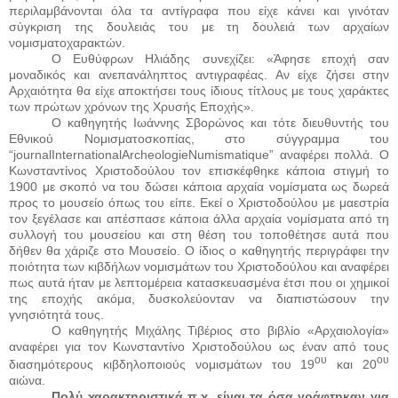
περιλαμβάνονται όλα τα αντίγραφα που είχε κάνει και γινόταν
σύγκριση της δουλειάς του με τη δουλειά των αρχαίων
νομισματοχαρακτών.
Ο Ευθύφρων Ηλιάδης συνεχίζει: «Άφησε εποχή σαν
μοναδικός και ανεπανάληπτος αντιγραφέας. Αν είχε ζήσει στην
Αρχαιότητα θα είχε αποκτήσει τους ίδιους τίτλους με τους χαράκτες
των πρώτων χρόνων της Χρυσής Εποχής».
Ο καθηγητής Ιωάννης Σβορώνος και τότε διευθυντής του
Εθνικού Νομισματοσκοπίας, στο σύγγραμμα του
“
journalInternationalArcheologieNumismatique
” αναφέρει πολλά. Ο
Κωνσταντίνος Χριστοδούλου τον επισκέφθηκε κάποια στιγμή το
1900 με σκοπό να του δώσει κάποια αρχαία νομίσματα ως δωρεά
προς το μουσείο όπως του είπε. Εκεί ο Χριστοδούλου με μαεστρία
τον ξεγέλασε και απέσπασε κάποια άλλα αρχαία νομίσματα από τη
συλλογή του μουσείου και στη θέση του τοποθέτησε αυτά που
δήθεν θα χάριζε στο Μουσείο. Ο ίδιος ο καθηγητής περιγράφει την
ποιότητα των κιβδήλων νομισμάτων του Χριστοδούλου και αναφέρει
πως αυτά ήταν με λεπτομέρεια κατασκευασμένα έτσι που οι χημικοί
της εποχής ακόμα, δυσκολεύονταν να διαπιστώσουν την
γνησιότητά τους.
Ο καθηγητής Μιχάλης Τιβέριος στο βιβλίο «Αρχαιολογία»
αναφέρει για τον Κωνσταντίνο Χριστοδούλου ως έναν από τους
ου
ου
διασημότερους κιβδηλοποιούς νομισμάτων του 19
και 20
αιώνα.
Πολύ χαρακτηριστικά π.χ. είναι τα όσα γράφτηκαν για