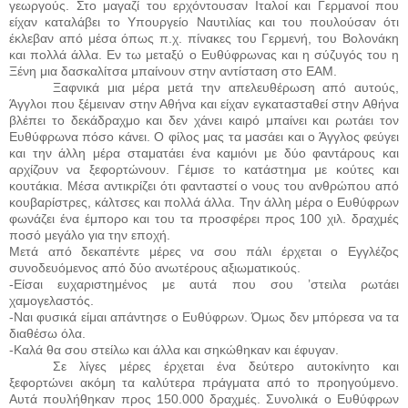
γεωργούς. Στο μαγαζί του ερχόντουσαν Ιταλοί και Γερμανοί που
είχαν καταλάβει το Υπουργείο Ναυτιλίας και του πουλούσαν ότι
έκλεβαν από μέσα όπως π.χ. πίνακες του Γερμενή, του Βολονάκη
και πολλά άλλα. Εν τω μεταξύ ο Ευθύφρωνας και η σύζυγός του η
Ξένη μια δασκαλίτσα μπαίνουν στην αντίσταση στο ΕΑΜ.
Ξαφνικά μια μέρα μετά την απελευθέρωση από αυτούς,
Άγγλοι που ξέμειναν στην Αθήνα και είχαν εγκατασταθεί στην Αθήνα
βλέπει το δεκάδραχμο και δεν χάνει καιρό μπαίνει και ρωτάει τον
Ευθύφρωνα πόσο κάνει. Ο φίλος μας τα μασάει και ο Άγγλος φεύγει
και την άλλη μέρα σταματάει ένα καμιόνι με δύο φαντάρους και
αρχίζουν να ξεφορτώνουν. Γέμισε το κατάστημα με κούτες και
κουτάκια. Μέσα αντικρίζει ότι φανταστεί ο νους του ανθρώπου από
κουβαρίστρες, κάλτσες και πολλά άλλα. Την άλλη μέρα ο Ευθύφρων
φωνάζει ένα έμπορο και του τα προσφέρει προς 100 χιλ. δραχμές
ποσό μεγάλο για την εποχή.
Μετά από δεκαπέντε μέρες να σου πάλι έρχεται ο Εγγλέζος
συνοδευόμενος από δύο ανωτέρους αξιωματικούς.
-Είσαι ευχαριστημένος με αυτά που σου ’στειλα ρωτάει
χαμογελαστός.
-Ναι φυσικά είμαι απάντησε ο Ευθύφρων. Όμως δεν μπόρεσα να τα
διαθέσω όλα.
-Καλά θα σου στείλω και άλλα και σηκώθηκαν και έφυγαν.
Σε λίγες μέρες έρχεται ένα δεύτερο αυτοκίνητο και
ξεφορτώνει ακόμη τα καλύτερα πράγματα από το προηγούμενο.
Αυτά πουλήθηκαν προς 150.000 δραχμές. Συνολικά ο Ευθύφρων