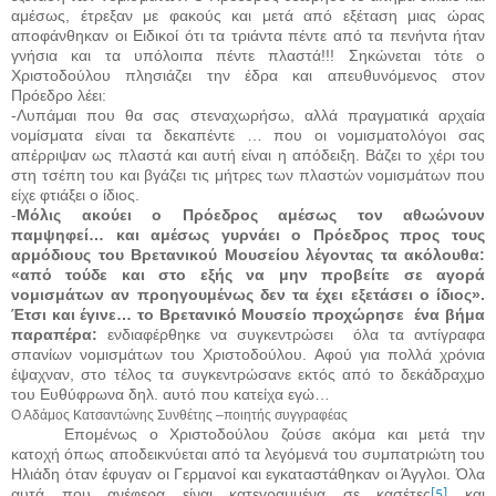
αμέσως, έτρεξαν με φακούς και μετά από εξέταση μιας ώρας
αποφάνθηκαν οι Ειδικοί ότι τα τριάντα πέντε από τα πενήντα ήταν
γνήσια και τα υπόλοιπα πέντε πλαστά!!! Σηκώνεται τότε ο
Χριστοδούλου πλησιάζει την έδρα και απευθυνόμενος στον
Πρόεδρο λέει:
-Λυπάμαι που θα σας στεναχωρήσω, αλλά πραγματικά αρχαία
νομίσματα είναι τα δεκαπέντε … που οι νομισματολόγοι σας
απέρριψαν ως πλαστά και αυτή είναι η απόδειξη. Βάζει το χέρι του
στη τσέπη του και βγάζει τις μήτρες των πλαστών νομισμάτων που
είχε φτιάξει ο ίδιος.
-
Μόλις ακούει ο Πρόεδρος αμέσως τον αθωώνουν
παμψηφεί… και αμέσως γυρνάει ο Πρόεδρος προς τους
αρμόδιους του Βρετανικού Μουσείου λέγοντας τα ακόλουθα:
«από τούδε και στο εξής να μην προβείτε σε αγορά
νομισμάτων αν προηγουμένως δεν τα έχει εξετάσει ο ίδιος».
Έτσι και έγινε… το Βρετανικό Μουσείο προχώρησε
ένα βήμα
παραπέρα:
ενδιαφέρθηκε να συγκεντρώσει
όλα τα αντίγραφα
σπανίων νομισμάτων του Χριστοδούλου. Αφού για πολλά χρόνια
έψαχναν, στο τέλος τα συγκεντρώσανε εκτός από το δεκάδραχμο
του Ευθύφρωνα δηλ. αυτό που κατείχα εγώ…
Ο Αδάμος Κατσαντώνης Συνθέτης –ποιητής συγγραφέας
Επομένως ο Χριστοδούλου ζούσε ακόμα και μετά την
κατοχή όπως αποδεικνύεται από τα λεγόμενά του συμπατριώτη του
Ηλιάδη όταν έφυγαν οι Γερμανοί και εγκαταστάθηκαν οι Άγγλοι. Όλα
αυτά που ανέφερα είναι κατεγραμμένα σε κασέτες
και
[5]