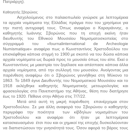
Πατριάρχη).
Καθηγητής Σβορώνος
Ασχολούμενος στο παλαιοπωλείο γνώρισε με λεπτομέρεια
τα αρχαία νομίσματα της Ελλάδας πράγμα που του χρησίμευε για
την πιστή αντιγραφή τους. Όπως αναφέρει ο Καραγιάννης, ο
καθηγητής Ιωάννης Σβορώνος που τη εποχή εκείνη ήταν
διευθυντής του Εθνικού Μουσείου Νομισματοσκοπείας στο
σύγγραμμά του «
fournalinternational
de
Archeologie
Numismatique
» αναφέρει πως ο Κωνσταντίνος Χριστοδούλου τον
επισκέφθηκε κάποια στιγμή το 1900 με σκοπό να του δώσει κάποια
αρχαία νομίσματα ως δωρεά προς το μουσείο όπως του είπε. Εκεί ο
Κωνσταντίνος με μαεστρία τον ξεγέλασε και απέσπασε κάποια άλλα
αρχαία νομίσματα, από την συλλογή του μουσείου. Ανοίγοντας μια
παρένθεση αναφέρω ότι ο Σβορώνος γεννήθηκε στη Μύκονο το
1863. Το 1849 έγινε Διευθυντής του Νομισματικού Μουσείου και το
1918 εκλέχθηκε καθηγητής Νομισματικής μετεωρολογίας και
φρασεολογίας στο Πανεπιστήμιο της Αθήνας, θέση που διατήρησε
έως το 1920. Πέθανε στην Αθήνα στις 7/7/22.
Μετά από αυτή τη μικρή παρένθεση
επανέρχομαι στον
Χριστοδούλου. Σε μια άλλη αναφορά του Σβορώνου ο καθηγητής
περιγράφει την ποιότητα
των κίβδηλων νομισμάτων του
Χριστοδούλου και αναφέρει ότι ήταν με λεπτομέρεια
κατασκευασμένα
έτσι που και οι χημικοί της εποχής δυσκολεύονταν
να διαπιστώσουν την γνησιότητά τους. Όσον αφορά το βάρος τους