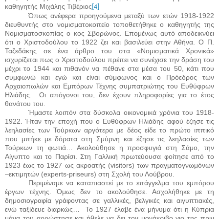
καθηγητής Μιχάλης Τιβέριος
[4]
Όπως ανέφερα προηγούμενα μεταξύ των ετών 1918-1922
διευθυντής στο νομισματοκοπείο τοποθετήθηκε ο καθηγητής της
Νομισματοσκοπίας ο κος Σβορώνος. Επομένως αυτό αποδεικνύει
ότι ο Χριστοδούλου το 1922 ζει και βασιλεύει στην Αθήνα. Ο Π.
Ταζεδάκης σε ένα άρθρο του στα «Νομισματικά Χρονικά»
ισχυρίζεται πως ο Χριστοδούλου πρέπει να συνέχισε την δράση του
μέχρι το 1944 και πιθανόν να πέθανε στα μέσα του 50, κάτι που
συμφωνώ και εγώ και είναι σύμφωνος και ο Πρόεδρος των
Αρχαιοπωλών και Εμπόρων Τέχνης συμπατριώτης του Ευθύφρων
Ηλιάδης.
Οι απόγονοι του, δεν έχουν πληροφορίες για το έτος
θανάτου του.
Ήμαστε λοιπόν στα δύσκολα οικονομικά χρόνια του 1918-
1922. Ήταν την εποχή που ο Ευθύφρων Ηλιάδης αφού έζησε τις
λεηλασίες των Τούρκων αργότερα με δέος είδε το πρώτο ιππικό
που μπήκε με δόρατα στη Σμύρνη και έζησε τις λεηλασίες των
Τούρκων τη φωτιά… Ακολούθησε η προσφυγιά στη Σάμο, την
Αίγυπτο και το Παρίσι. Στη Γαλλική πρωτεύουσα φοίτησε από το
1923 έως το 1927 ως ακροατής (
visitors
) των πραγματογνωμόνων
–εκτιμητών (
experts
-
priseurs
) στη Σχολή του Λούβρου.
Περιμέναμε να καταπιαστεί με το επάγγελμα του εμπόρου
έργων τέχνης. Όμως δεν το ακολούθησε. Ασχολήθηκε με τη
δημοσιογραφία γράφοντας σε γαλλικές, βελγικές και αιγυπτιακές,
ενώ ταξίδευε διαρκώς…
Το 1927 έλαβε ένα μήνυμα ότι η Κύπρια
μάνα του αρρώστησε και ήθελε να δει τον μονάκριβο γιο της πριν