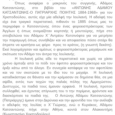
Όπως αναφέρει ο μακρινός του συγγενής, Αδάμος
Κατσαντώνης, στο βιβλίο του «ΑΝΤΩΝΗΣ ΑΔΑΜΟΥ
ΚΑΤΣΑΝΤΩΝΗΣ-Ο ΠΑΤΡΙΑΡΧΗΣ ΠΟΙΗΤΗΣ 1884-1968» για τον
Χριστοδούλου, αυτός είχε μία αδελφή την Ιουλιανή. Η αδελφή του
είχε ένα τραγικό περιστατικό, πιθανόν το 1885 όπως μας το
περιγράφει ο Κατσαντώνης όπου ένας φοροεισπράκτορας των
Άγγλων ή όπως ονομαζόταν κορτσιής ή μουτούρης, πήγε στο
σιτοβολώνα του Αδάμου Χ΄΄Αντρέου Κοτσινόφτα για να μετρήσει
την παραγωγή όπως συνήθιζαν και να αποφασίσει πόσο σιτάρι θα
έπρεπε να κρατήσει ως φόρο
προς το κράτος, (η γνωστή δεκάτη).
Εκεί λογομάχησαν και αμέσως ο φοροεισπράκτορας μαχαίρωσε και
σκότωσε τον Αδάμο τον άντρα της Ιουλιανής.
Η Ιουλιανή μόλις είδε το περιστατικό και χωρίς να χάσει
χρόνο άρπαξε από το πόδι τον έφιππο φοροεισπράκτορα και τον
έριξε κάτω από το άλογο. Εν συνεχεία κατάφερε να τον αφοπλίσει
και να τον σκοτώσει με το ίδιο του το μαχαίρι.
Η Ιουλιανή
καταδικάστηκε σε θάνατο και την κρέμασαν σε δημόσια θέα, σε μια
αψίδα, εντός των τειχών της παλιάς πόλης της Αμμοχώστου.
Δυστυχώς, τα παιδιά τους έμειναν ορφανά.
Η Ιουλιανή, προτού
συλληφθεί, και έχοντας επίγνωση του τι την περίμενε, φρόντισε και
διασκόρπισε τα παιδιά της.
Ο Αντώνης Αδάμου Κατσαντώνης
(Πατριάρχης) έμεινε στην Δερύνεια και την φροντίδα του την ανέλαβε
ο αδελφός της Ιουλίας ο Χ΄΄Γιώρκης, ενώ ο Κυριάκος, Αδάμου
Κατσαντώνης πήγε στην Αθήνα, κοντά στον Αλακκιντήρη
(Κωνσταντίνο Χριστοδούλου).