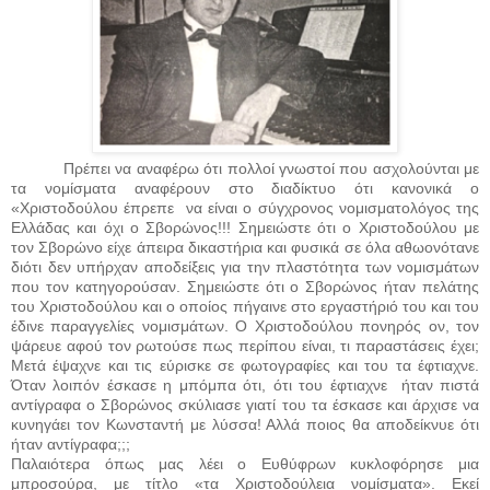
Πρέπει να αναφέρω ότι πολλοί γνωστοί που ασχολούνται με
τα νομίσματα αναφέρουν στο διαδίκτυο ότι κανονικά ο
«Χριστοδούλου έπρεπε
να είναι ο σύγχρονος νομισματολόγος της
Ελλάδας και όχι ο Σβορώνος!!! Σημειώστε ότι ο Χριστοδούλου με
τον Σβορώνο είχε άπειρα δικαστήρια και φυσικά σε όλα αθωονότανε
διότι δεν υπήρχαν αποδείξεις για την πλαστότητα των νομισμάτων
που τον κατηγορούσαν. Σημειώστε ότι ο Σβορώνος ήταν πελάτης
του Χριστοδούλου και ο οποίος πήγαινε στο εργαστήριό του και του
έδινε παραγγελίες νομισμάτων. Ο Χριστοδούλου πονηρός ον, τον
ψάρευε αφού τον ρωτούσε πως περίπου είναι, τι παραστάσεις έχει;
Μετά έψαχνε και τις εύρισκε σε φωτογραφίες και του τα έφτιαχνε.
Όταν λοιπόν έσκασε η μπόμπα ότι, ότι του έφτιαχνε
ήταν πιστά
αντίγραφα ο Σβορώνος σκύλιασε γιατί του τα έσκασε και άρχισε να
κυνηγάει τον Κωνσταντή με λύσσα! Αλλά ποιος θα αποδείκνυε ότι
ήταν αντίγραφα;;;
Παλαιότερα όπως μας λέει ο Ευθύφρων κυκλοφόρησε μια
μπροσούρα, με τίτλο «τα Χριστοδούλεια νομίσματα». Εκεί