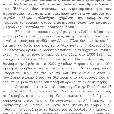
τον κιβδηλοποιό και πλαστοποιό Κωνσταντίνο Χριστοδούλου
«ως Έλληνες δεν πρέπει… να ντρεπόμαστε για τον
παραχαράκτη συμπατριώτη μας, αλλά αντίθετα να τιμούμε τον
μεγάλο Έλληνα καλλιτέχνη, χαράκτη, την ιδιοφυία που
«φόρεσε τα γυαλιά» στους επιστήμονες όλου του κόσμου»
(Τεζεδάκης, «Μετάλια του Χριστοδούλου».
Έδωσα ότι μπορούσα να γράψω για την ζωή και ειδικά πως
χαρακτήριζαν οι Έλληνες επιστήμονες. Αυτή ήταν η ζωή αυτού του
μεγάλου παραχαράκτη εδώ στην Αθήνα. Τέλος θέλω να αναφερθώ
ότι από τις δικές μου έρευνες ο Αλακκιντήρης ή Χριστοδούλου
Κωνσταντίνος άρχισε να δραστηριοποιείται με τα αρχαία νομίσματα,
ακόμη και με τα πλαστά ξεκίνησε εκεί γύρω στο 1900-1914. Εν
συνεχεία συνέχισε το 1922 την εποχή της Μικράς Ασίας. Ας μην
ξεχνούμε την άφιξη τότε πολλών χιλιάδων Μικρασιατών, οι οποίοι
προσφυγοποιήθηκαν από τα σπίτια τους και μαζί τους έφερναν ότι
μπορούσαν π.χ. χρήματα, χρυσό κλπ. και φθάνουμε στον Β’
Παγκόσμιο πόλεμο όπου και βλέπουμε από τις έρευνές μου ότι
δρούσε και μετά το τέλος του πολέμου άρα ζούσε ο Αλακκιντήρης.
Όσον αφορά το τελευταίο
του μαγαζί στην Πανδρόσου 47
και πιο πριν Πανδρόσου και Αιόλου. Μετά τον θάνατό του το μαγαζί
το διέρρηξαν από την οροφή. Ότι απόμεινε το μοιράσθηκαν οι
κληρονόμοι όπως π.χ. ο Κατσαντώνης , ο Χ” Γιώρκης,
ο
Παναγιώτης και
Μαρία. Το μεγαλύτερο μερίδιο το έλαβεν ο Χ’’
Γιώρκης. Το μαγαζί μετά το θάνατό του το δούλεψε ο «παραγιός»