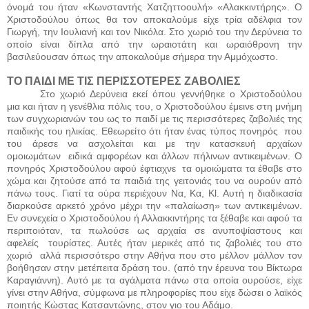
όνομά του ήταν «Κωνσταντής Χατζηττοουλή» «Αλακκιντήρης». Ο
Χριστοδούλου όπως θα τον αποκαλούμε είχε τρία αδέλφια τον
Γιωργή, την Ιουλιανή και τον Νικόλα. Στο χωριό του την Δερύνεια το
οποίο είναι δίπλα από την ωραιοτάτη και ωραιόθρονη την
βασιλεύουσαν όπως την αποκαλούμε σήμερα την Αμμόχωστο.
ΤΟ ΠΑΙΔΙ ΜΕ ΤΙΣ ΠΕΡΙΣΣΟΤΕΡΕΣ ΖΑΒΟΛΙΕΣ
Στο χωριό Δερύνεια εκεί όπου γεννήθηκε ο Χριστοδούλου
μια και ήταν η γενέθλια πόλις του, ο Χριστοδούλου έμεινε στη μνήμη
των συγχωριανών του ως το παιδί με τις περισσότερες ζαβολιές της
παιδικής του ηλικίας. Εθεωρείτο ότι ήταν ένας τύπος πονηρός
που
του άρεσε να ασχολείται και με την κατασκευή αρχαίων
ομοιωμάτων
ειδικά αμφορέων και άλλων πήλινων αντικειμένων. Ο
πονηρός Χριστοδούλου αφού έφτιαχνε
τα ομοιώματα τα έθαβε στο
χώμα και ζητούσε από τα παιδιά της γειτονιάς του να ουρούν από
πάνω τους. Γιατί τα ούρα περιέχουν Να, Κα,
Kl
. Αυτή η διαδικασία
διαρκούσε αρκετό χρόνο μέχρι την «παλαίωση» των αντικειμένων.
Εν συνεχεία ο Χριστοδούλου ή Αλλακκιντήρης τα ξέθαβε και αφού τα
περιποιόταν, τα πωλούσε ως αρχαία σε ανυποψίαστους και
αφελείς
τουρίστες. Αυτές ήταν μερικές από τις ζαβολιές του στο
χωριό
αλλά περισσότερο στην Αθήνα που στο μέλλον μάλλον τον
βοήθησαν στην μετέπειτα δράση του. (από την έρευνα του Βίκτωρα
Καραγιάννη). Αυτό με τα αγάλματα πάνω στα οποία ουρούσε, είχε
γίνει στην Αθήνα, σύμφωνα με πληροφορίες που είχε δώσει ο λαϊκός
ποιητής Κώστας Κατσαντώνης, στον γιο του Αδάμο.