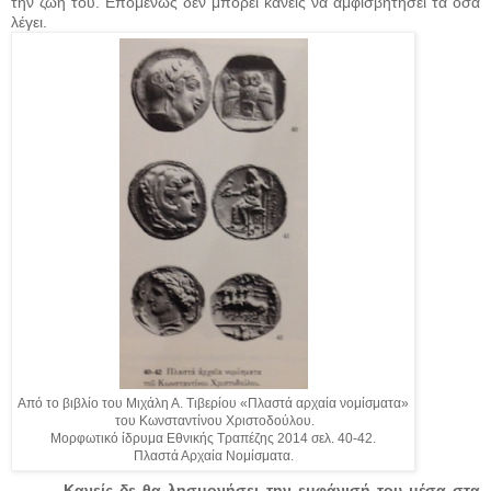
την ζωή του. Επομένως δεν μπορεί κανείς να αμφισβητήσει τα όσα
λέγει.
Από το βιβλίο του Μιχάλη Α. Τιβερίου «Πλαστά αρχαία νομίσματα»
του Κωνσταντίνου Χριστοδούλου.
Μορφωτικό ίδρυμα Εθνικής Τραπέζης 2014 σελ. 40-42.
Πλαστά Αρχαία Νομίσματα.
Κανείς δε θα λησμονήσει την εμφάνισή του μέσα στα