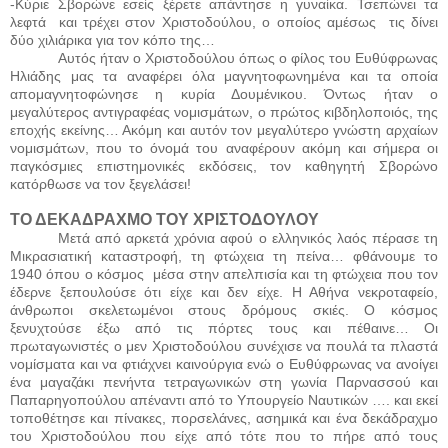
-Κύριε Σβορώνε εσείς ξέρετε απάντησε η γυναίκα. Τσεπώνει τα
λεφτά
και τρέχει στον Χριστοδούλου, ο οποίος αμέσως
τις δίνει
δύο χιλιάρικα για τον κόπο της…
Αυτός ήταν ο Χριστοδούλου όπως ο φίλος του Ευθύφρωνας
Ηλιάδης μας τα αναφέρει όλα μαγνητοφωνημένα και τα οποία
απομαγνητοφώνησε η κυρία Δουμένικου. Όντως ήταν ο
μεγαλύτερος αντιγραφέας νομισμάτων, ο πρώτος κιβδηλοποιός, της
εποχής εκείνης… Ακόμη και αυτόν τον μεγαλύτερο γνώστη αρχαίων
νομισμάτων, που το όνομά του αναφέρουν ακόμη και σήμερα οι
παγκόσμιες επιστημονικές εκδόσεις, τον καθηγητή Σβορώνο
κατόρθωσε να τον ξεγελάσει!
ΤΟ ΔΕΚΑΔΡΑΧΜΟ ΤΟΥ ΧΡΙΣΤΟΔΟΥΛΟΥ
Μετά από αρκετά χρόνια αφού ο ελληνικός λαός πέρασε τη
Μικρασιατική καταστροφή, τη φτώχεια τη πείνα… φθάνουμε το
1940 όπου ο κόσμος
μέσα στην απελπισία και τη φτώχεια που τον
έδερνε ξεπουλούσε ότι είχε και δεν είχε. Η Αθήνα νεκροταφείο,
άνθρωποι σκελετωμένοι στους δρόμους σκιές. Ο κόσμος
ξενυχτούσε έξω από τις πόρτες τους και πέθαινε… Οι
πρωταγωνιστές ο μεν Χριστοδούλου συνέχισε να πουλά τα πλαστά
νομίσματα και να φτιάχνει καινούργια ενώ ο Ευθύφρωνας να ανοίγει
ένα μαγαζάκι πενήντα τετραγωνικών στη γωνία Παρνασσού και
Παπαρηγοπούλου απέναντι από το Υπουργείο Ναυτικών …. και εκεί
τοποθέτησε και πίνακες, πορσελάνες, ασημικά και ένα δεκάδραχμο
του Χριστοδούλου που είχε από τότε που το πήρε από τους