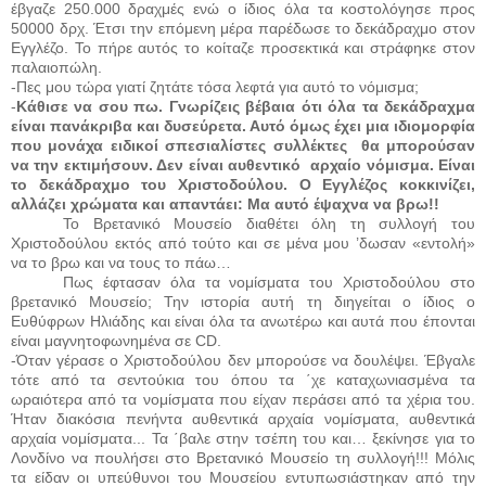
έβγαζε 250.000 δραχμές ενώ ο ίδιος όλα τα κοστολόγησε προς
50000 δρχ. Έτσι την επόμενη μέρα παρέδωσε το δεκάδραχμο στον
Εγγλέζο. Το πήρε αυτός το κοίταζε προσεκτικά και στράφηκε στον
παλαιοπώλη.
-Πες μου τώρα γιατί ζητάτε τόσα λεφτά για αυτό το νόμισμα;
-
Κάθισε να σου πω. Γνωρίζεις βέβαια ότι όλα τα δεκάδραχμα
είναι πανάκριβα και δυσεύρετα. Αυτό όμως έχει μια ιδιομορφία
που μονάχα ειδικοί σπεσιαλίστες συλλέκτες
θα μπορούσαν
να την εκτιμήσουν. Δεν είναι αυθεντικό
αρχαίο νόμισμα. Είναι
το δεκάδραχμο του Χριστοδούλου. Ο Εγγλέζος κοκκινίζει,
αλλάζει χρώματα και απαντάει: Μα αυτό έψαχνα να βρω!!
Το Βρετανικό Μουσείο διαθέτει όλη τη συλλογή του
Χριστοδούλου εκτός από τούτο και σε μένα μου ’δωσαν «εντολή»
να το βρω και να τους το πάω…
Πως έφτασαν όλα τα νομίσματα του Χριστοδούλου στο
βρετανικό Μουσείο; Την ιστορία αυτή τη διηγείται ο ίδιος ο
Ευθύφρων Ηλιάδης και είναι όλα τα ανωτέρω και αυτά που έπονται
είναι μαγνητοφωνημένα σε
CD
.
-Όταν γέρασε ο Χριστοδούλου δεν μπορούσε να δουλέψει. Έβγαλε
τότε από τα σεντούκια του όπου τα ΄χε καταχωνιασμένα τα
ωραιότερα από τα νομίσματα που είχαν περάσει από τα χέρια του.
Ήταν διακόσια πενήντα αυθεντικά αρχαία νομίσματα, αυθεντικά
αρχαία νομίσματα... Τα ΄βαλε στην τσέπη του και… ξεκίνησε για το
Λονδίνο να πουλήσει στο Βρετανικό Μουσείο τη συλλογή!!! Μόλις
τα είδαν οι υπεύθυνοι του Μουσείου εντυπωσιάστηκαν από την