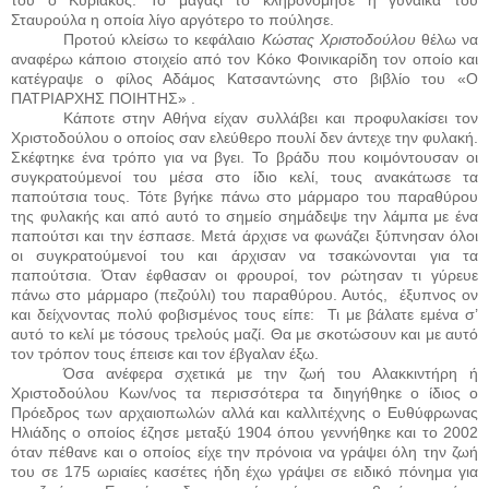
του ο Κυριάκος. Το μαγαζί το κληρονόμησε η γυναίκα του
Σταυρούλα η οποία λίγο αργότερο το πούλησε.
Προτού κλείσω το κεφάλαιο
Κώστας Χριστοδούλου
θέλω να
αναφέρω κάποιο στοιχείο από τον Κόκο Φοινικαρίδη τον οποίο και
κατέγραψε ο φίλος Αδάμος Κατσαντώνης στο βιβλίο του «Ο
ΠΑΤΡΙΑΡΧΗΣ ΠΟΙΗΤΗΣ» .
Κάποτε στην Αθήνα είχαν συλλάβει και προφυλακίσει τον
Χριστοδούλου ο οποίος σαν ελεύθερο πουλί δεν άντεχε την φυλακή.
Σκέφτηκε ένα τρόπο για να βγει. Το βράδυ που κοιμόντουσαν οι
συγκρατούμενοί του μέσα στο ίδιο κελί, τους ανακάτωσε τα
παπούτσια τους. Τότε βγήκε πάνω στο μάρμαρο του παραθύρου
της φυλακής και από αυτό το σημείο σημάδεψε την λάμπα με ένα
παπούτσι και την έσπασε. Μετά άρχισε να φωνάζει ξύπνησαν όλοι
οι συγκρατούμενοί του και άρχισαν να τσακώνονται για τα
παπούτσια. Όταν έφθασαν οι φρουροί, τον ρώτησαν τι γύρευε
πάνω στο μάρμαρο (πεζούλι) του παραθύρου. Αυτός,
έξυπνος ον
και δείχνοντας πολύ φοβισμένος τους είπε:
Τι με βάλατε εμένα σ’
αυτό το κελί με τόσους τρελούς μαζί. Θα με σκοτώσουν και με αυτό
τον τρόπον τους έπεισε και τον έβγαλαν έξω.
Όσα ανέφερα σχετικά με την ζωή του Αλακκιντήρη ή
Χριστοδούλου Κων/νος τα περισσότερα τα διηγήθηκε ο ίδιος ο
Πρόεδρος των αρχαιοπωλών αλλά και καλλιτέχνης ο Ευθύφρωνας
Ηλιάδης ο οποίος έζησε μεταξύ 1904 όπου γεννήθηκε και το 2002
όταν πέθανε και ο οποίος είχε την πρόνοια να γράψει όλη την ζωή
του σε 175 ωριαίες κασέτες ήδη έχω γράψει σε ειδικό πόνημα για