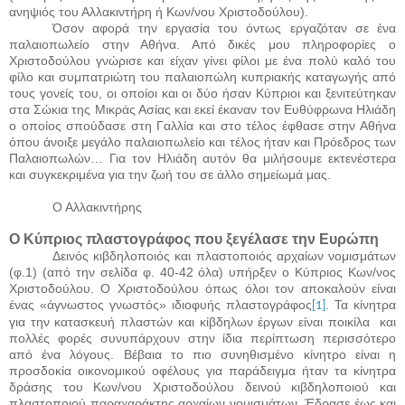
ανηψιός του Αλλακιντήρη ή Κων/νου Χριστοδούλου).
Όσον αφορά την εργασία του όντως εργαζόταν σε ένα
παλαιοπωλείο στην Αθήνα. Από δικές μου πληροφορίες ο
Χριστοδούλου γνώρισε και είχαν γίνει φίλοι με ένα πολύ καλό του
φίλο και συμπατριώτη του παλαιοπώλη κυπριακής καταγωγής από
τους γονείς του, οι οποίοι και οι δύο ήσαν Κύπριοι και ξενιτεύτηκαν
στα Σώκια της Μικράς Ασίας και εκεί έκαναν τον Ευθύφρωνα Ηλιάδη
ο οποίος σπούδασε στη Γαλλία και στο τέλος έφθασε στην Αθήνα
όπου άνοιξε μεγάλο παλαιοπωλείο και τέλος ήταν και Πρόεδρος των
Παλαιοπωλών… Για τον Ηλιάδη αυτόν θα μιλήσουμε εκτενέστερα
και συγκεκριμένα για την ζωή του σε άλλο σημείωμά μας.
Ο Αλλακιντήρης
Ο Κύπριος πλαστογράφος που ξεγέλασε την Ευρώπη
Δεινός κιβδηλοποιός και πλαστοποιός αρχαίων νομισμάτων
(φ.1) (από την σελίδα φ. 40-42 όλα) υπήρξεν ο Κύπριος Κων/νος
Χριστοδούλου. Ο Χριστοδούλου όπως όλοι τον αποκαλούν είναι
ένας «άγνωστος γνωστός» ιδιοφυής πλαστογράφος
. Τα κίνητρα
[1]
για την κατασκευή πλαστών και κίβδηλων έργων είναι ποικίλα
και
πολλές φορές συνυπάρχουν στην ίδια περίπτωση περισσότερο
από ένα λόγους. Βέβαια το πιο συνηθισμένο κίνητρο είναι η
προσδοκία οικονομικού οφέλους για παράδειγμα ήταν τα κίνητρα
δράσης του Κων/νου Χριστοδούλου δεινού κιβδηλοποιού και
πλαστοποιού παραχαράκτης αρχαίων νομισμάτων. Έδρασε έως και