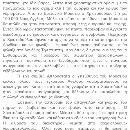
ποιότητα
(το ίδιο βάρος, λεπτομερή χαρακτηριστικά όμοια
με τα
πραγματικά, το ίδιο σχήμα κλπ.) την ομορφιά και τον αριθμό των
νομισμάτων. Από το Βρετανικό Μουσείο ο Χριστοδούλου ζήτησε
100.000 λίρες Αγγλίας. Μόλις τα είδαν οι υπεύθυνοι του Μουσείου
θαμπώθηκαν ήταν σπανιότατα, απαράμιλλης ομορφιάς και τέχνης.
Εντός δύο ωρών τακτοποιήθηκαν τα πάντα, παρέλαβαν οι Άγγλοι τα
δεκάδραχμα εις χρυσούν και υπόγραψαν το συμβόλαιο. Περιχαρής
ο Χριστοδούλου έφυγε και άρχισε να γυρίζει τα καταστήματα του
Λονδίνου και να ψωνίζει… φυσικά ένας γέρος άνθρωπος
τι θα
ψώνιζε στο Λονδίνο; Την πέμπτη μέρα όπως διηγείται ο φίλος του ο
Ευθύφρωνας και Πρόεδρος του σωματείου αρχαιοπωλών…
πηγαίνει η αστυνομία στο ξενοδοχείο που έμενε ο πονηρός
αντιγραφέας και τον συλλαμβάνει με την κατηγορία της πώλησης
κιβδήλων νομισμάτων!!
Τι είχε συμβεί; Απλούστατα ο Υπεύθυνος του Μουσείου
κάλεσε όλους τους έγκριτους Άγγλους νομισματολόγους να
αξιολογήσουν. Κάποιοι από αυτούς γνώριζαν ότι ο Χριστοδούλου
ήταν ικανότατος αντιγραφέας και δήλωσαν ότι αποκλείεται η
συλλογή να είναι γνήσια; (αυθεντικά)
Έστειλαν την αστυνομία του απάγγειλαν κατηγορίες, του
πήραν το διαβατήριο και τον έβαλαν υπό επιτήρηση . Ο
Χριστοδούλου διαμαρτυρόταν. Μέσα σε δύο- τρεις μέρες ορίστηκε η
δίκη του Χριστοδούλου και κάθισε στο εδώλιο του κατηγορουμένου.
Η αίθουσα του δικαστηρίου γεμάτη από αρχαιολόγους-
νομισματολόγους… Όλοι τους ήσαν περίεργοι, τι θα έλεγε ο