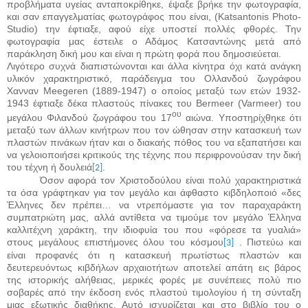
προβλήματα υγείας ανταποκρίθηκε, έψαξε βρήκε την φωτογραφία,
και σαν επαγγελματίας φωτογράφος που είναι, (
Katsantonis
Photo
-
Studio
) την έφτιαξε, αφού είχε υποστεί πολλές φθορές. Την
φωτογραφία μας έστειλε ο Αδάμος Κατσαντώνης μετά από
παράκληση δική μου και είναι η πρώτη φορά που δημοσιεύεται.
Λιγότερο συχνά διαπιστώνονται και άλλα κίνητρα όχι κατά ανάγκη
υλικόν χαρακτηριστικό, παράδειγμα του Ολλανδού ζωγράφου
Χανναν
Meegeren
(1889-1947) ο οποίος μεταξύ των ετών 1932-
1943 έφτιαξε δέκα πλαστούς πίνακες του
Bermeer
(
Varmeer
) του
ου
μεγάλου Φιλανδού ζωγράφου του 17
αιώνα. Υποστηρίχθηκε ότι
μεταξύ των άλλων κινήτρων που τον ώθησαν στην κατασκευή των
πλαστών πινάκων ήταν και ο διακαής πόθος του να εξαπατήσει και
να γελοιοποιήσει κριτικούς της τέχνης που περιφρονούσαν την δική
του τέχνη ή δουλειά
.
[2]
Όσον αφορά τον Χριστοδούλου είναι πολύ χαρακτηριστικά
τα όσα γράφτηκαν για τον μεγάλο και άφθαστο κιβδηλοποιό «δες
Έλληνες δεν πρέπει… να ντρεπόμαστε για τον παραχαράκτη
συμπατριώτη μας, αλλά αντίθετα να τιμούμε τον μεγάλο Έλληνα
καλλιτέχνη χαράκτη, την ιδιοφυία του που «φόρεσε τα γυαλιά»
στους μεγάλους επιστήμονες όλου του κόσμου
. Πιστεύω και
[3]
είναι προφανές ότι η κατασκευή πρωτίστως πλαστών και
δευτερευόντως κιβδήλων αρχαιοτήτων αποτελεί απάτη εις βάρος
της ιστορικής αλήθειας, μερικές φορές με συνέπειες πολύ πιο
σοβαρές από την έκδοση ενός πλαστού τιμολογίου ή τη σύνταξη
μιας εξωτικής διαθήκης. Αυτό ισχυρίζεται και στο βιβλίο του ο