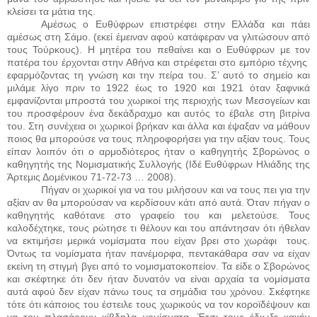
κλείσει τα μάτια της.
Αμέσως ο Ευθύφρων επιστρέφει στην Ελλάδα και πάει
αμέσως στη Σάμο. (εκεί έμειναν αφού κατάφεραν να γλιτώσουν από
τους Τούρκους). Η μητέρα του πεθαίνει και ο Ευθύφρων με τον
πατέρα του έρχονται στην Αθήνα και στρέφεται στο εμπόριο τέχνης
εφαρμόζοντας τη γνώση και την πείρα του. Σ’ αυτό το σημείο και
μιλάμε λίγο πριν το 1922 έως το 1920 και 1921 όταν ξαφνικά
εμφανίζονται μπροστά του χωρικοί της περιοχής των Μεσογείων και
του προσφέρουν ένα δεκάδραχμο και αυτός το έβαλε στη βιτρίνα
του. Στη συνέχεια οι χωρικοί βρήκαν και άλλα και έψαξαν να μάθουν
ποιος θα μπορούσε να τους πληροφορήσει για την αξίαν τους. Τους
είπαν λοιπόν ότι ο αρμοδιότερος ήταν ο καθηγητής Σβορώνος ο
καθηγητής της Νομισματικής Συλλογής (Ιδέ Ευθύφρων Ηλιάδης της
Άρτεμις Δομένικου 71-72-73 … 2008).
Πήγαν οι χωρικοί για να του μιλήσουν και να τους πει για την
αξίαν αν θα μπορούσαν να κερδίσουν κάτι από αυτά. Όταν πήγαν ο
καθηγητής καθότανε στο γραφείο του και μελετούσε. Τους
καλοδέχτηκε, τους ρώτησε τι θέλουν και του απάντησαν ότι ήθελαν
να εκτιμήσει μερικά νομίσματα που είχαν βρει στο χωράφι
τους.
Όντως τα νομίσματα ήταν πανέμορφα, πεντακάθαρα σαν να είχαν
εκείνη τη στιγμή βγει από το νομισματοκοπείον. Τα είδε ο Σβορώνος
και σκέφτηκε ότι δεν ήταν δυνατόν να είναι αρχαία τα νομίσματα
αυτά αφού δεν είχαν πάνω τους τα σημάδια του χρόνου. Σκέφτηκε
τότε ότι κάποιος του έστειλε τους χωρικούς να τον κοροϊδέψουν και
να του πλασάρουν κίβδηλα νομίσματα. Έτσι τους έδιωξε κακήν