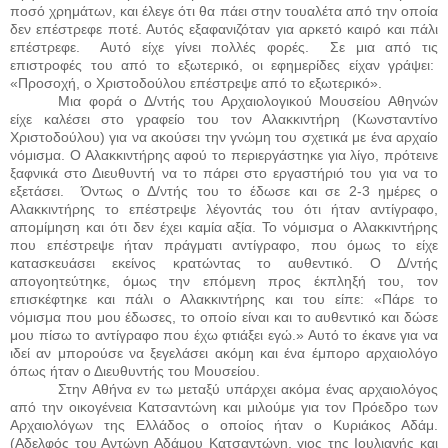
ποσό χρημάτων, και έλεγε ότι θα πάει στην τουαλέτα από την οποία
δεν επέστρεφε ποτέ. Αυτός εξαφανιζόταν για αρκετό καιρό και πάλι
επέστρεφε.
Αυτό είχε γίνει πολλές φορές.
Σε μια από τις
επιστροφές του από το εξωτερικό, οι εφημερίδες είχαν γράψει:
«Προσοχή, ο Χριστοδούλου επέστρεψε από το εξωτερικό».
Μια φορά ο Δ/ντής του Αρχαιολογικού Μουσείου Αθηνών
είχε καλέσει στο γραφείο του τον Αλακκιντήρη (Κωνσταντίνο
Χριστοδούλου) για να ακούσει την γνώμη του σχετικά με ένα αρχαίο
νόμισμα. Ο Αλακκιντήρης αφού το περιεργάστηκε για λίγο, πρότεινε
ξαφνικά στο Διευθυντή να το πάρει στο εργαστήριό του για να το
εξετάσει.
Όντως ο Δ/ντής του το έδωσε και σε 2-3 ημέρες ο
Αλακκιντήρης το επέστρεψε λέγοντάς του ότι ήταν αντίγραφο,
απομίμηση και ότι δεν έχει καμία αξία. Το νόμισμα ο Αλακκιντήρης
που επέστρεψε ήταν πράγματι αντίγραφο, που όμως το είχε
κατασκευάσει εκείνος κρατώντας το αυθεντικό. Ο Δ/ντής
απογοητεύτηκε, όμως την επόμενη προς έκπληξή του, τον
επισκέφτηκε και πάλι ο Αλακκιντήρης και του είπε: «Πάρε το
νόμισμα που μου έδωσες, το οποίο είναι και το αυθεντικό και δώσε
μου πίσω το αντίγραφο που έχω φτιάξει εγώ.» Αυτό το έκανε για να
ιδεί αν μπορούσε να ξεγελάσει ακόμη και ένα έμπορο αρχαιολόγο
όπως ήταν ο Διευθυντής του Μουσείου.
Στην Αθήνα εν τω μεταξύ υπάρχει ακόμα ένας αρχαιολόγος
από την οικογένεια Κατσαντώνη και μιλούμε για τον Πρόεδρο των
Αρχαιολόγων της Ελλάδος ο οποίος ήταν ο Κυριάκος Αδάμ.
(Αδελφός του Αντώνη Αδάμου Κατσαντώνη, γιος της Ιουλιανής και