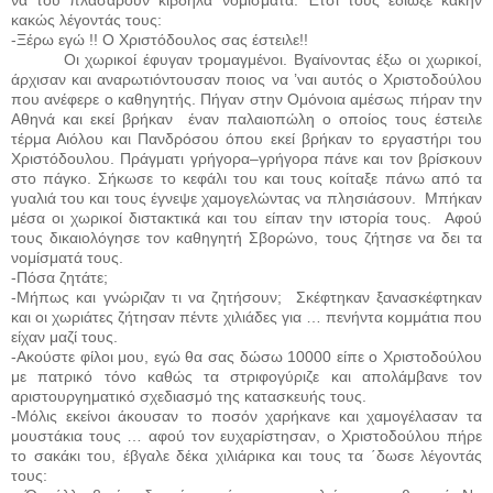
κακώς λέγοντάς τους:
-Ξέρω εγώ !! Ο Χριστόδουλος σας έστειλε!!
Οι χωρικοί έφυγαν τρομαγμένοι. Βγαίνοντας έξω οι χωρικοί,
άρχισαν και αναρωτιόντουσαν ποιος να ’ναι αυτός ο Χριστοδούλου
που ανέφερε ο καθηγητής. Πήγαν στην Ομόνοια αμέσως πήραν την
Αθηνά και εκεί βρήκαν
έναν παλαιοπώλη ο οποίος τους έστειλε
τέρμα Αιόλου και Πανδρόσου όπου εκεί βρήκαν το εργαστήρι του
Χριστόδουλου. Πράγματι γρήγορα–γρήγορα πάνε και τον βρίσκουν
στο πάγκο. Σήκωσε το κεφάλι του και τους κοίταξε πάνω από τα
γυαλιά του και τους έγνεψε χαμογελώντας να πλησιάσουν.
Μπήκαν
μέσα οι χωρικοί διστακτικά και του είπαν την ιστορία τους.
Αφού
τους δικαιολόγησε τον καθηγητή Σβορώνο, τους ζήτησε να δει τα
νομίσματά τους.
-Πόσα ζητάτε;
-Μήπως και γνώριζαν τι να ζητήσουν;
Σκέφτηκαν ξανασκέφτηκαν
και οι χωριάτες ζήτησαν πέντε χιλιάδες για … πενήντα κομμάτια που
είχαν μαζί τους.
-Ακούστε φίλοι μου, εγώ θα σας δώσω 10000 είπε ο Χριστοδούλου
με πατρικό τόνο καθώς τα στριφογύριζε και απολάμβανε τον
αριστουργηματικό σχεδιασμό της κατασκευής τους.
-Μόλις εκείνοι άκουσαν το ποσόν χαρήκανε και χαμογέλασαν τα
μουστάκια τους … αφού τον ευχαρίστησαν, ο Χριστοδούλου πήρε
το σακάκι του, έβγαλε δέκα χιλιάρικα και τους τα ΄δωσε λέγοντάς
τους: