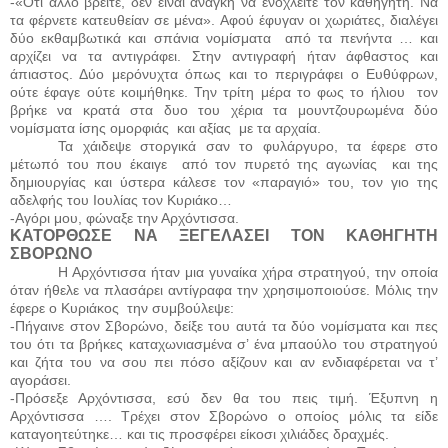
-«Ότι άλλο βρείτε, δεν είναι ανάγκη να ενοχλείτε τον καθηγητή. Να
τα φέρνετε κατευθείαν σε μένα». Αφού έφυγαν οι χωριάτες, διαλέγει
δύο εκθαμβωτικά και σπάνια νομίσματα
από τα πενήντα … και
αρχίζει να τα αντιγράφει. Στην αντιγραφή ήταν άφθαστος και
άπιαστος. Δύο μερόνυχτα όπως και το περιγράφει ο Ευθύφρων,
ούτε έφαγε ούτε κοιμήθηκε. Την τρίτη μέρα το φως το ήλιου
τον
βρήκε να κρατά στα δυο του χέρια τα μουντζουρωμένα δύο
νομίσματα ίσης ομορφιάς
και αξίας
με τα αρχαία.
Τα χάιδεψε στοργικά σαν το φυλάργυρο, τα έφερε στο
μέτωπό του που έκαιγε
από τον πυρετό της αγωνίας
και της
δημιουργίας και ύστερα κάλεσε τον «παραγιό» του, τον γιο της
αδελφής του Ιουλίας τον Κυριάκο…
-Αγόρι μου, φώναξε την Αρχόντισσα.
ΚΑΤΟΡΘΩΣΕ ΝΑ ΞΕΓΕΛΑΣΕΙ ΤΟΝ ΚΑΘΗΓΗΤΗ
ΣΒΟΡΩΝΟ
Η Αρχόντισσα ήταν μια γυναίκα χήρα στρατηγού, την οποία
όταν ήθελε να πλασάρει αντίγραφα την χρησιμοποιούσε. Μόλις την
έφερε ο Κυριάκος
την συμβούλεψε:
-Πήγαινε στον Σβορώνο, δείξε του αυτά τα δύο νομίσματα και πες
του ότι τα βρήκες καταχωνιασμένα σ’ ένα μπαούλο του στρατηγού
και ζήτα του να σου πει πόσο αξίζουν και αν ενδιαφέρεται να τ’
αγοράσει.
-Πρόσεξε Αρχόντισσα, εσύ δεν θα του πεις τιμή. Έξυπνη η
Αρχόντισσα …. Τρέχει στον Σβορώνο ο οποίος μόλις τα είδε
καταγοητεύτηκε… και τις προσφέρει είκοσι χιλιάδες δραχμές.