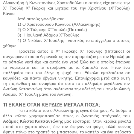
Αλακιντήρη ή Κωνσταντίνος Χριστοδούλου ο οποίος είχε γονείς την
Χ” Τοούλη Χ” Γιώρκη και μητέρα του την Χριστίνου (Χ”Τοούλη)
Κάγκα.
Από αυτούς γεννήθηκαν:
1) Ο Χριστοδούλου Κων/νος (Αλλακιντήρης)
2) Ο Χ”Γιώρκης Χ”Τοουλής(Πιττακός)
3) Η Ιουλιανή Αδάμου Χ”Τοούλης
4) Ο Νικόλας Χ”Τοούλης –ναυτικός το επάγγελμα ο οποίος
χάθηκε.
Προσέξτε αυτός ο Χ” Γιώρκης Χ” Τοούλης (Πιττακός) οι
συγχωριανοί του οι Δερυνειώτες τον παρομοίαζαν με τον Ηρακλή με
το ρόπαλο γιατί είχε και αυτός ένα γερό ξύλο και ο οποίος έπαιρνε
τα νομίσματα και τα στράβωνε με τα δάκτυλά του. Ήταν ένα
παλληκάρι που του έλεγε η ψυχή του. Εύκολα εμπλεκόταν σε
καυγάδες και πάντα έβγαινε νικητής. Επανέρχομαι μετά από αυτή
τη παρένθεση και αναφέρω ότι αυτό το παλληκάρι μεγάλωνε τον
Αντώνη Κατσαντώνη όταν σκότωσαν την αδελφή του
την Ιουλιανή
Αδάμου Χ”
Too
υλή μάνα του Αντώνη.
ΤΙ ΕΚΑΝΕ ΟΤΑΝ ΚΕΡΔΙΖΕ ΜΕΓΑΛΑ ΠΟΣΑ;
Για τα κόλπα του ο Αλακκιντήρης έγινε διάσημος. Ας δούμε τι
άλλο κόλπο χρησιμοποιούσε όπως ο ζωντανός απόγονός του
Αδάμος Κώστα Κατσαντώνης
μας εξιστορεί:. Όταν κέρδιζε μεγάλα
ποσά στο χαρτοπαίγνιο, δεν τον άφηναν να φύγει, αλλά εκείνος
άφηνε πάνω στο τραπέζι το μπαστούνι, το καπέλο και ένα σεβαστό