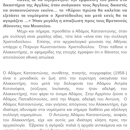
δικαστήρια της Αγγλίας όταν ανάγκασε τους Άγγλους δικαστές
να ανακοινώσουν εκείνο… το «Κύριοι πρώτα θα καλείται να
εξετάσει τα νομίσματα ο
Χριστόδουλος και μετά εσείς θα τα
αγοράζετε …» Ήταν μεγάλη η απαξίωση προς τους Βρετανούς
ιθύνοντες του Μουσείου.
Μέχρι και σήμερα, προσθέτει ο Αδάμος Κατσαντώνης, όταν
μία συλλογή είναι μεγάλης αξίας, τότε λένε «είναι σαν την συλλογή
Χριστοδούλου».
Επίσης, στο αρχαιολογικό μουσείο της Αθήνας
υπάρχει η Πτέρυγα Κωνσταντίνου Χριστοδούλου.
Όταν πέθανε ο
Αλακκιντήρης, οι εφημερίδες της εποχής έγραψαν ότι ο θάνατος του
αποτελούσε εθνική απώλεια.
Ο Αδάμος Κατσαντώνης, συνθέτης, ποιητής, συγγραφέας (1958-)
είναι ο μοναδικός εν ζωή από την ευρύτερη οικογένεια του
Αλακκιντήρη, που μετά την δολοφονία του Αδάμου Αντρέα
Κοτσινόφτα, (σύζυγος Ιουλιανής, που ήταν αδελφή του
Αλακκιντήρη), που φέρει το όνομα Αδάμος. Στην Αχερίτου ζούσε ο
Αδάμος Παπαδόπουλος, από την Μαρία, αδελφή του Αντώνη.
Ο
Αδάμος Κατσαντώνης, σαν γνήσιος απόγονος του Αλακκιντήρη, έχει
ιδιαίτερη αδυναμία στα νομίσματα και σήμερα διαθέτει μια αξιόλογη
συλλογή νομισμάτων.
Ο Αντώνης Αδάμου Κατσαντώνης, ανιψιός
του Αλακκιντήρη, είχε και αυτός μια ιδιαίτερη κλήση προς την
αρχαιολογία.
Έβρισκε ή αγόραζε παλιά ή αρχαία αντικείμενα και τα