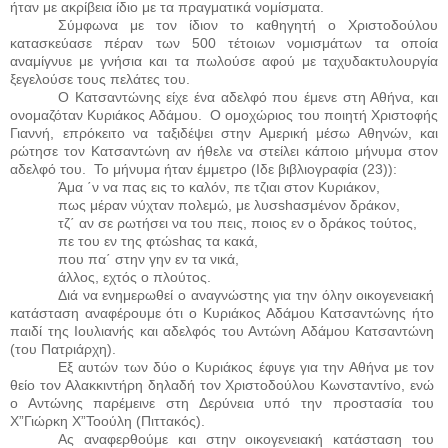
ήταν με ακρίβεια ίδιο με τα πραγματικά νομίσματα.
Σύμφωνα με τον ίδιον το καθηγητή ο Χριστοδούλου
κατασκεύασε πέραν των 500 τέτοιων νομισμάτων τα οποία
αναμίγνυε με γνήσια και τα πωλούσε αφού με ταχυδακτυλουργία
ξεγελούσε τους πελάτες του.
Ο Κατσαντώνης είχε ένα αδελφό που έμενε στη Αθήνα, και
ονομαζόταν Κυριάκος Αδάμου.
Ο ομοχώριος του ποιητή Χριστοφής
Γιαννή, επρόκειτο να ταξιδέψει στην Αμερική μέσω Αθηνών, και
ρώτησε τον Κατσαντώνη αν ήθελε να στείλει κάποιο μήνυμα στον
αδελφό του.
Το μήνυμα ήταν έμμετρο (Ιδε βιβλιογραφία (23)):
Άμα ΄ν να πας εις το καλόν, πε τζιαι στον Κυριάκον,
πως μέραν νύχταν πολεμώ, με λυσshασμένον δράκον,
τζ΄ αν σε ρωτήσει να του πεις, ποιος εν ο δράκος τούτος,
πε του εν της φτώshας τα κακά,
που πα΄ στην γην εν τα νικά,
άλλος, εχτός ο πλούτος.
Διά να ενημερωθεί ο αναγνώστης για την όλην οικογενειακή
κατάσταση αναφέρουμε ότι ο Κυριάκος Αδάμου Κατσαντώνης ήτο
παιδί της Ιουλιανής και αδελφός του Αντώνη Αδάμου Κατσαντώνη
(του Πατριάρχη).
Εξ αυτών των δύο ο Κυριάκος έφυγε για την Αθήνα με τον
θείο τον Αλακκιντήρη δηλαδή τον Χριστοδούλου Κωνσταντίνο, ενώ
ο Αντώνης παρέμεινε στη Δερύνεια υπό την προστασία του
Χ”Γιώρκη Χ”Τοούλη (Πιττακός).
Ας αναφερθούμε και στην οικογενειακή κατάσταση του