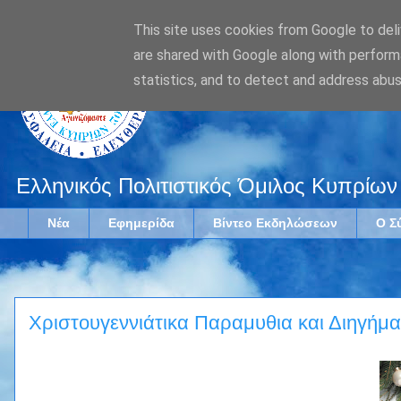
This site uses cookies from Google to deliv
are shared with Google along with perform
statistics, and to detect and address abus
Ελληνικός Πολιτιστικός Όμιλος Κυπρίων
Νέα
Εφημερίδα
Βίντεο Εκδηλώσεων
Ο Σ
Χριστουγεννιάτικα Παραμυθια και Διηγήμα